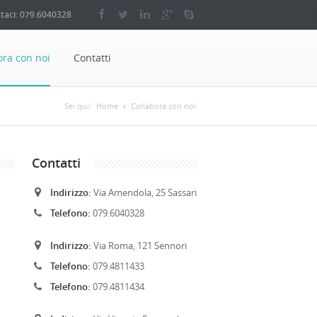
taci: 079.6040328
ora con noi
Contatti
Sei qui:
Home
Collabora con noi
Contatti
Indirizzo:
Via Amendola, 25 Sassari
Telefono:
079.6040328
Indirizzo:
Via Roma, 121 Sennori
Telefono:
079.4811433
Telefono:
079.4811434